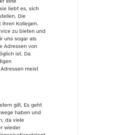
er eine
ie liebt es, sich
tellen. Die
ihren Kollegen.
vice zu bieten und
r uns sogar als
ie Adressen von
glich ist. Da
digen
e Adressen meist
tern gilt. Es geht
tswege haben und
h, da viele
r wieder
Organisationstalent