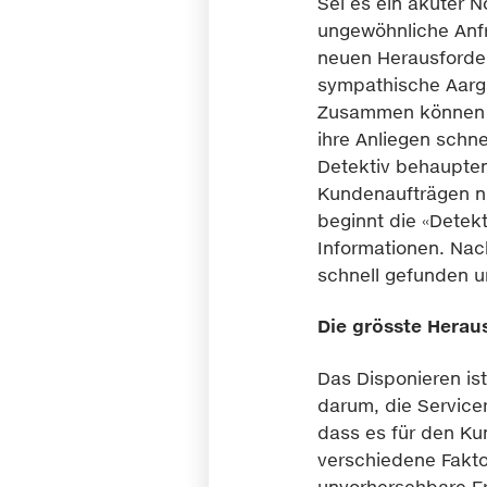
Sei es ein akuter N
ungewöhnliche Anfra
neuen Herausforderu
sympathische Aarga
Zusammen können s
ihre Anliegen schn
Detektiv behaupten
Kundenaufträgen nic
beginnt die «Detek
Informationen. Nac
schnell gefunden un
Die grösste Herau
Das Disponieren ist
darum, die Service
dass es für den Kun
verschiedene Fakt
unvorhersehbare Er