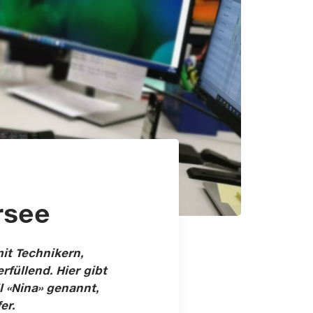
rsee
it Technikern,
füllend. Hier gibt
l «Nina» genannt,
er.