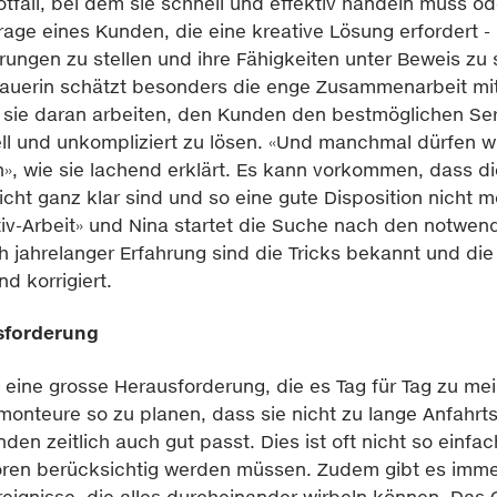
otfall, bei dem sie schnell und effektiv handeln muss od
ge eines Kunden, die eine kreative Lösung erfordert - s
ngen zu stellen und ihre Fähigkeiten unter Beweis zu s
uerin schätzt besonders die enge Zusammenarbeit mit 
ie daran arbeiten, den Kunden den bestmöglichen Ser
ell und unkompliziert zu lösen. «Und manchmal dürfen wi
», wie sie lachend erklärt. Es kann vorkommen, dass d
ht ganz klar sind und so eine gute Disposition nicht mö
tiv-Arbeit» und Nina startet die Suche nach den notwen
h jahrelanger Erfahrung sind die Tricks bekannt und di
d korrigiert.
sforderung
 eine grosse Herausforderung, die es Tag für Tag zu meis
monteure so zu planen, dass sie nicht zu lange Anfahr
den zeitlich auch gut passt. Dies ist oft nicht so einfac
oren berücksichtig werden müssen. Zudem gibt es imme
eignisse, die alles durcheinander wirbeln können. Das 