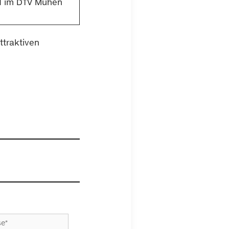
ed im DTV Muhen
ttraktiven