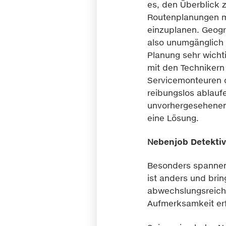
es, den Überblick 
Routenplanungen mö
einzuplanen. Geogr
also unumgänglich 
Planung sehr wichti
mit den Technikern
Servicemonteuren 
reibungslos ablauf
unvorhergesehenen 
eine Lösung.
N
ebenjob Detektiv
Besonders spannend 
ist anders und bri
abwechslungsreich 
Aufmerksamkeit er